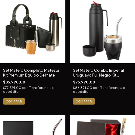
Set Matero Completo Matesur
Set Matero Combo Imperial
Kit Premium Equipo De Mate
Uruguayo Full Negro Kit
Premium
$85.990,00
$95.990,00
$77.391,00
con
Transferencia o
$86.391,00
con
Transferencia o
depósito
depósito
COMPRAR
COMPRAR