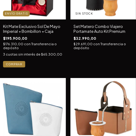
ENVÍO GRATIS
SIN STOCK
Kit Mate Exclusivo Sol De Mayo
Set Matero Combo Viajero
Imperial + Bombillon + Caja
Portamate Auto Kit Premium
$195.900,00
$32.990,00
$176.310,00
con
Transferencia o
$29.691,00
con
Transferencia o
depósito
depósito
3
cuotas sin interés de
$65.300,00
COMPRAR