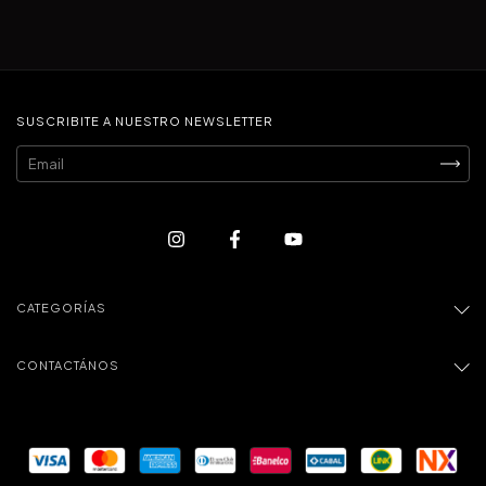
SUSCRIBITE A NUESTRO NEWSLETTER
CATEGORÍAS
CONTACTÁNOS