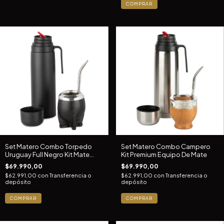
COMPRAR
Set Matero Combo Torpedo
Set Matero Combo Campero
Uruguay Full Negro Kit Mate
Kit Premium Equipo De Mate
Premium
$69.990,00
$69.990,00
$62.991,00
con
Transferencia o
$62.991,00
con
Transferencia o
depósito
depósito
COMPRAR
COMPRAR