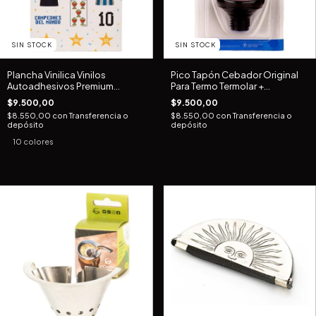
SIN STOCK
SIN STOCK
Plancha Vinilica Vinilos
Pico Tapón Cebador Original
Autoadhesivos Premium
Para Termo Termolar +
Stickers
Packaging
$9.500,00
$9.500,00
$8.550,00
con
Transferencia o
$8.550,00
con
Transferencia o
depósito
depósito
10 colores