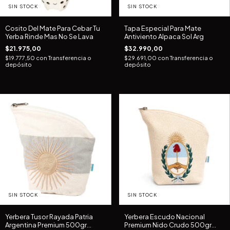
SIN STOCK
SIN STOCK
Cosito Del Mate Para Cebar Tu
Tapa Especial Para Mate
Yerba Rinde Mas No Se Lava
Antiviento Alpaca Sol Arg
$21.975,00
$32.990,00
$19.777,50
con
Transferencia o
$29.691,00
con
Transferencia o
depósito
depósito
SIN STOCK
SIN STOCK
Yerbera Tusor Rayada Patria
Yerbera Escudo Nacional
Argentina Premium 500gr
Premium Nido Crudo 500gr