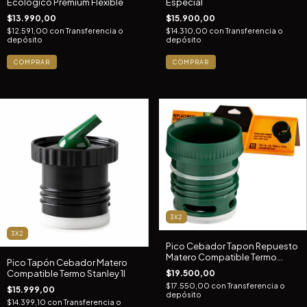
Ecologico Premium Flexible
Especial
$13.990,00
$15.900,00
$12.591,00
con
Transferencia o
$14.310,00
con
Transferencia o
depósito
depósito
COMPRAR
3X2
3X2
Pico Cebador Tapon Repuesto
Matero Compatible Termo
Pico Tapón Cebador Matero
Stanley
$19.500,00
Compatible Termo Stanley 1l
$17.550,00
con
Transferencia o
$15.999,00
depósito
$14.399,10
con
Transferencia o