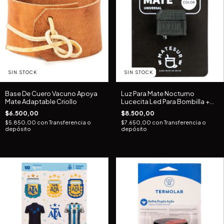
SIN STOCK
SIN STOCK
Base De Cuero Vacuno Apoya
Luz Para Mate Nocturno
Mate Adaptable Criollo
Lucecita Led Para Bombilla +
Pila
$6.500,00
$8.500,00
$5.850,00
con
Transferencia o
$7.650,00
con
Transferencia o
depósito
depósito